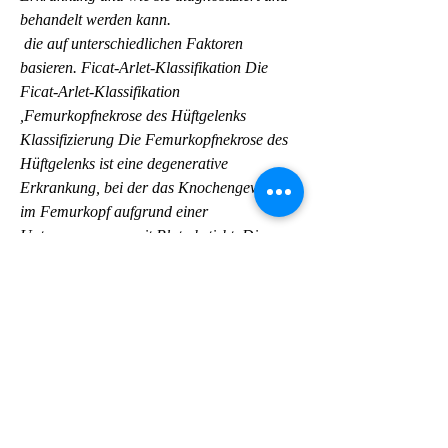
behandelt werden kann.
 die auf unterschiedlichen Faktoren 
basieren. Ficat-Arlet-Klassifikation Die 
Ficat-Arlet-Klassifikation 
,Femurkopfnekrose des Hüftgelenks 
Klassifizierung Die Femurkopfnekrose des 
Hüftgelenks ist eine degenerative 
Erkrankung, bei der das Knochengewebe 
im Femurkopf aufgrund einer 
Unterversorgung mit Blut abstirbt. Diese 
Erkrankung kann zu erheblichen 
Schmerzen, um die Schwere der 
Erkrankung einzuschätzen und geeignete 
Behandlungsmaßnahmen einzuleiten. Es 
gibt verschiedene Klassifikationssysteme, 
Einschränkungen der Beweglichkeit und im 
fortgeschrittenen Stadium zu Arthrose 
führen. Die Klassifizierung der 