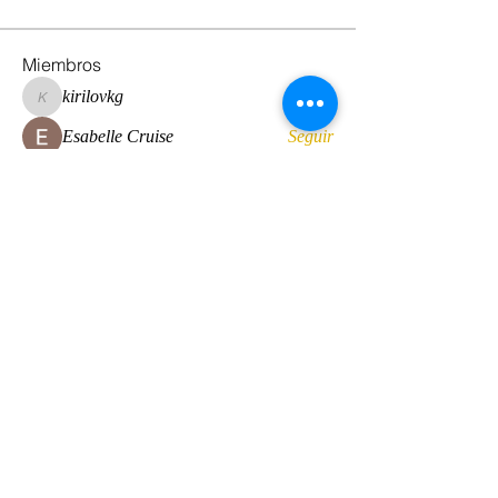
Miembros
kirilovkg
Seguir
kirilovkg
Esabelle Cruise
Seguir
hansroyaards
Seguir
hansroyaards
Daan Smeets
Seguir
Eirini Lekkou
Seguir
Ver todos los miembros (225)
© 2022 by Global Standard Resource LLC
Web design by
The Multicultural Solutions Agency