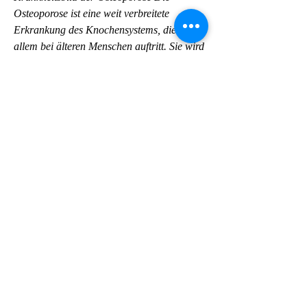
Osteoporose ist eine weit verbreitete 
Erkrankung des Knochensystems, die vor 
allem bei älteren Menschen auftritt. Sie wird 
auch als 'Knochenschwund' bezeichnet und 
ist durch eine Abnahme der Knochenmasse 
sowie eine Verschlechterung der 
Knochenstruktur gekennzeichnet. Dadurch 
wird das Skelett brüchig und anfällig für 
Frakturen. Ursachen und Risikofaktoren 
Die ge 
0
0
Kommentar verfassen...
Acerca de
Welcome to the group! You can connect
with other members, ge
...