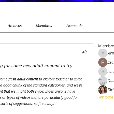
Archivos
Miembros
Acerca de
Miembr
kiri
kirilovkg
Esa
g for some new adult content to try
han
hansroya
some fresh adult content to explore together to spice 
Daa
 a good chunk of the standard categories, and we're 
Eir
rent that we might both enjoy. Does anyone have 
Ver todos
or types of videos that are particularly good for 
sorts of suggestions, so fire away!