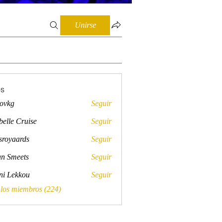
Unirse
os
lovkg
Seguir
belle Cruise
Seguir
sroyaards
Seguir
ards
n Smeets
Seguir
ini Lekkou
Seguir
 los miembros (224)