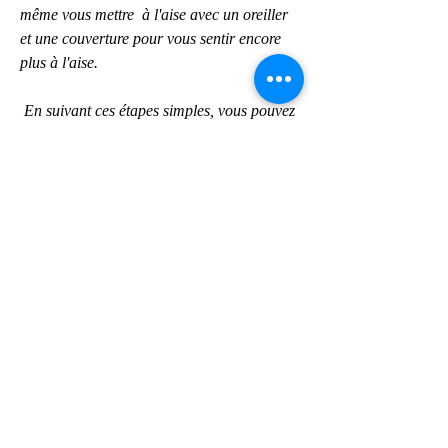
même vous mettre  à l'aise avec un oreiller 
et une couverture pour vous sentir encore  
plus à l'aise.
 En suivant ces étapes simples, vous pouvez 
facilement regarder un film  Vincent doit 
mourir (2023) à la maison et profiter d'une 
soirée de  divertissement et de détente.
 Vincent doit mourir (2023) Streaming,
 Vincent doit mourir (2023) Streaming vf,
 Vincent doit mourir (2023) Streaming 
Vostfr,
 Vincent doit mourir (2023) Streaming vf 
gratuit,