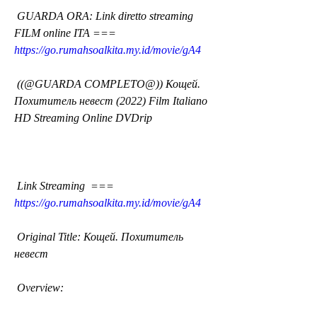
 GUARDA ORA: Link diretto streaming 
FILM online ITA === 
https://go.rumahsoalkita.my.id/movie/gA4
 ((@GUARDA COMPLETO@)) Кощей. 
Похититель невест (2022) Film Italiano 
HD Streaming Online DVDrip
 Link Streaming  === 
https://go.rumahsoalkita.my.id/movie/gA4
 Original Title: Кощей. Похититель 
невест
 Overview: