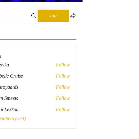
Join
s
lovkg
Follow
belle Cruise
Follow
sroyaards
Follow
ards
n Smeets
Follow
ini Lekkou
Follow
Members (224)