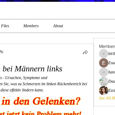
Files
Members
About
Member
0%
kiri
kirilovkg
Esa
 bei Männern links
han
hansroya
s - Ursachen, Symptome und 
Daa
n Sie, was zu Schmerzen im linken Rückenbereich bei 
ese effektiv lindern kann.
Eir
See All 