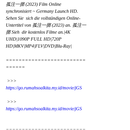
孤注一掷 (2023) Film Online 
synchronisiert ~ Germany Launch HD. 
Sehen Sie  sich die vollständigen Online-
Untertitel von 孤注一掷 (2023) an. 孤注一
掷 Sieh  dir kostenlos Filme an.|4K 
UHD|1090P FULL HD|720P  
HD|MKV|MP4|FLV|DVD|Blu-Ray|
=========================
======
 >>> 
https://go.rumahsoalkita.my.id/movie/jGS
 >>> 
https://go.rumahsoalkita.my.id/movie/jGS
=========================