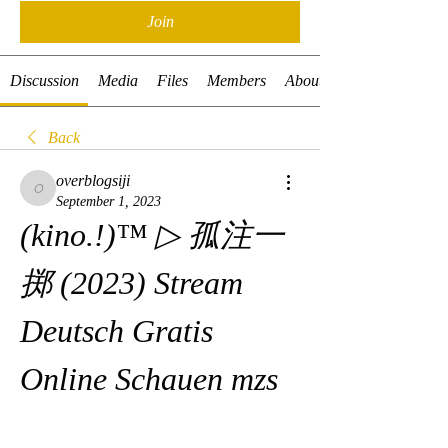
Join
Discussion
Media
Files
Members
About
Back
overblogsiji
overblogsiji
September 1, 2023
(kino.!)™ ▷ 孤注一
掷 (2023) Stream 
Deutsch Gratis 
Online Schauen mzs