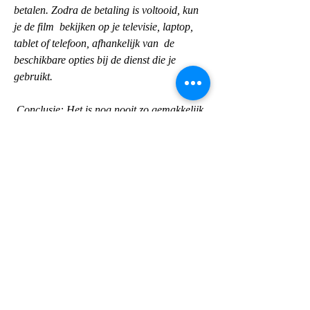
betalen. Zodra de betaling is voltooid, kun 
je de film  bekijken op je televisie, laptop, 
tablet of telefoon, afhankelijk van  de 
beschikbare opties bij de dienst die je 
gebruikt.
 Conclusie: Het is nog nooit zo gemakkelijk 
geweest om een film thuis te  bekijken. Met 
verschillende streamingdiensten en online 
verhuurservices  is er altijd wel een film 
beschikbaar die aan jouw wensen voldoet. 
Door  de bovenstaande stappen te volgen 
kun je snel en gemakkelijk een film  bekijken 
vanuit het comfort van je eigen huis in 
Nederland Past Lives  (2023).
0
0
Write a comment...