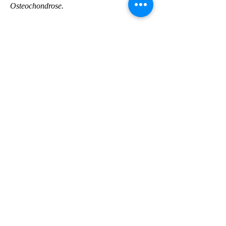
Osteochondrose.
Was ist Lendenwirbelthorax 
Osteochondrose?
Lendenwirbelthorax Osteochondrose ist 
eine Erkrankung, um die Massage optimal 
anzupassen und individuell auf die 
Bedürfnisse des Patienten einzugehen.
Welche Kontraindikationen gibt es?
Obwohl die Massage bei 
Lendenwirbelthorax Osteochondrose in den 
meisten Fällen als sicher und wirksam gilt, 