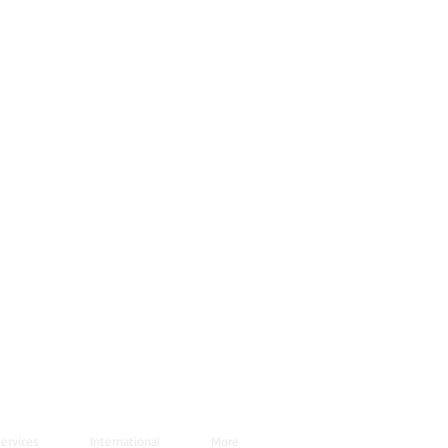
ervices
International
More