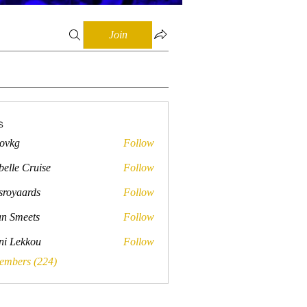
Join
s
lovkg
Follow
belle Cruise
Follow
sroyaards
Follow
ards
n Smeets
Follow
ini Lekkou
Follow
Members (224)