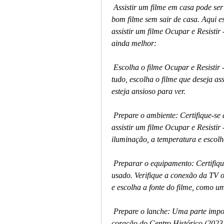
 Assistir um filme em casa pode ser uma ótima maneira de relaxar e  desfrutar de um 
bom filme sem sair de casa. Aqui es
assistir um filme Ocupar e Resistir
ainda melhor:
 Escolha o filme Ocupar e Resistir - O coração do Centro Histórico  (2023): Antes de 
tudo, escolha o filme que deseja ass
esteja ansioso para ver.
 Prepare o ambiente: Certifique-se de que o ambiente esteja confortável e  adequado para 
assistir um filme Ocupar e Resistir 
iluminação, a temperatura e escolha
 Preparar o equipamento: Certifique-se de que o equipamento esteja pronto  para ser 
usado. Verifique a conexão da TV ou
e escolha a fonte do filme, como u
 Prepare o lanche: Uma parte importante de assistir um filme Ocupar e  Resistir - O 
coração do Centro Histórico (2023)