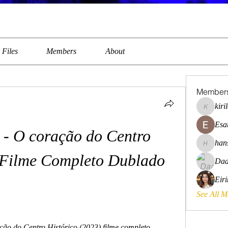
Files
Members
About
Member
kiri
kirilovkg
Esa
 - O coração do Centro 
han
hansroya
 Filme Completo Dublado 
Daa
Eir
See All 
ação do Centro Histórico (2023) filme completo