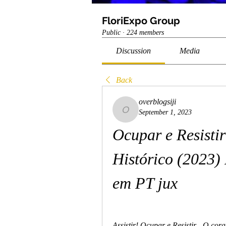
FloriExpo Group
Public
·
224 members
Discussion
Media
Back
overblogsiji
September 1, 2023
overblogsiji
Ocupar e Resistir
Histórico (2023)
em PT jux
Assistir! Ocupar e Resistir - O cor